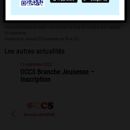
Pour information la mairie sera fermée le lundi 31 octobre et le samedi
12 novembre.
Ouverture le samedi 05 novembre de 9h à 12h.
Les autres actualités
13 septembre 2022
OCCS Branche Jeunesse –
Inscription