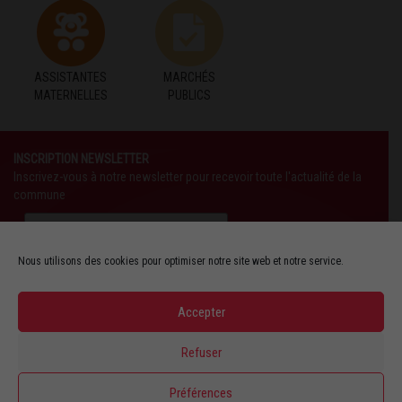
ASSISTANTES
MARCHÉS
MATERNELLES
PUBLICS
INSCRIPTION NEWSLETTER
Inscrivez-vous à notre newsletter pour recevoir toute l'actualité de la
commune
Nous utilisons des cookies pour optimiser notre site web et notre service.
Accepter
SUIVEZ-NOUS AUSSI SUR :
Refuser
YOUTUBE
Préférences