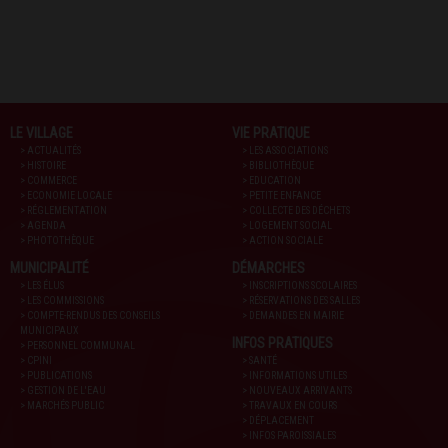
LE VILLAGE
VIE PRATIQUE
> ACTUALITÉS
> LES ASSOCIATIONS
> HISTOIRE
> BIBLIOTHÈQUE
> COMMERCE
> EDUCATION
> ECONOMIE LOCALE
> PETITE ENFANCE
> RÉGLEMENTATION
> COLLECTE DES DÉCHETS
> AGENDA
> LOGEMENT SOCIAL
> PHOTOTHÈQUE
> ACTION SOCIALE
MUNICIPALITÉ
DÉMARCHES
> LES ÉLUS
> INSCRIPTIONS SCOLAIRES
> LES COMMISSIONS
> RÉSERVATIONS DES SALLES
> COMPTE-RENDUS DES CONSEILS
> DEMANDES EN MAIRIE
MUNICIPAUX
INFOS PRATIQUES
> PERSONNEL COMMUNAL
> CPINI
> SANTÉ
> PUBLICATIONS
> INFORMATIONS UTILES
> GESTION DE L'EAU
> NOUVEAUX ARRIVANTS
> MARCHÉS PUBLIC
> TRAVAUX EN COURS
> DÉPLACEMENT
> INFOS PAROISSIALES