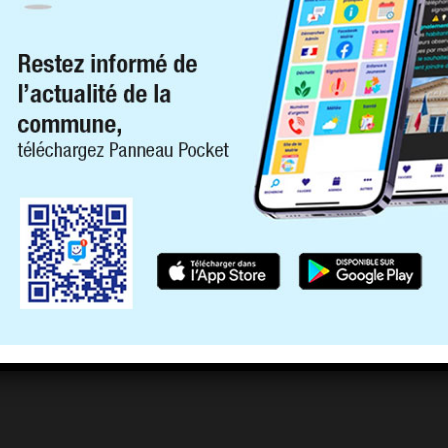
jaunes-1-1024×589-1130×400
24×589-1130×400