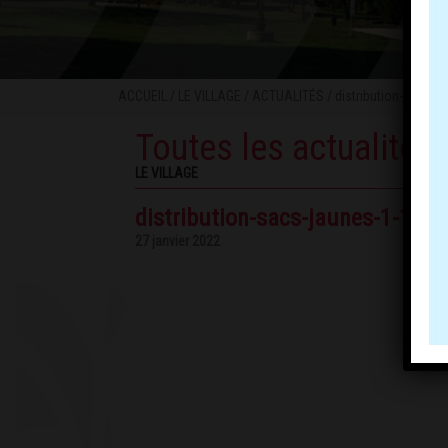
ACCUEIL
/
LE VILLAGE
/
ACTUALITÉS
/ distribution-sacs-
Toutes les actualités
LE VILLAGE
distribution-sacs-jaunes-1-10
27 janvier 2022