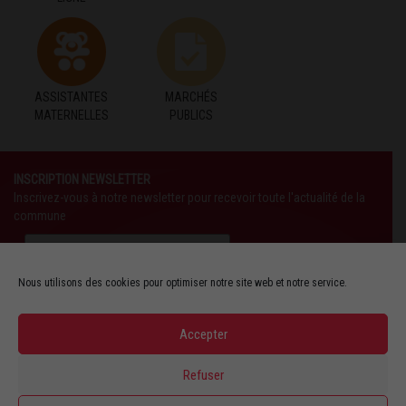
ASSISTANTES
MARCHÉS
MATERNELLES
PUBLICS
INSCRIPTION NEWSLETTER
Inscrivez-vous à notre newsletter pour recevoir toute l'actualité de la
commune
Nous utilisons des cookies pour optimiser notre site web et notre service.
Accepter
SUIVEZ-NOUS AUSSI SUR :
Refuser
YOUTUBE