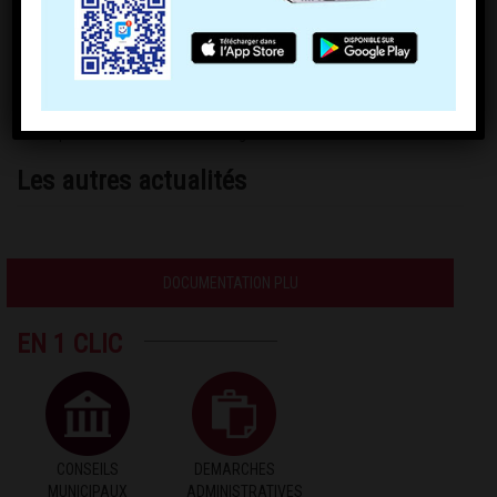
Arrêté préfectoral du 23 mai 2023 agent EIRAD Démoustication
Les autres actualités
DOCUMENTATION PLU
EN 1 CLIC
CONSEILS
DEMARCHES
MUNICIPAUX
ADMINISTRATIVES