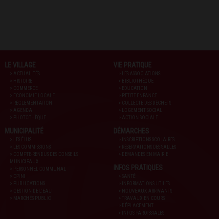
LE VILLAGE
VIE PRATIQUE
> ACTUALITÉS
> LES ASSOCIATIONS
> HISTOIRE
> BIBLIOTHÈQUE
> COMMERCE
> EDUCATION
> ECONOMIE LOCALE
> PETITE ENFANCE
> RÉGLEMENTATION
> COLLECTE DES DÉCHETS
> AGENDA
> LOGEMENT SOCIAL
> PHOTOTHÈQUE
> ACTION SOCIALE
MUNICIPALITÉ
DÉMARCHES
> LES ÉLUS
> INSCRIPTIONS SCOLAIRES
> LES COMMISSIONS
> RÉSERVATIONS DES SALLES
> COMPTE-RENDUS DES CONSEILS
> DEMANDES EN MAIRIE
MUNICIPAUX
INFOS PRATIQUES
> PERSONNEL COMMUNAL
> CPINI
> SANTÉ
> PUBLICATIONS
> INFORMATIONS UTILES
> GESTION DE L'EAU
> NOUVEAUX ARRIVANTS
> MARCHÉS PUBLIC
> TRAVAUX EN COURS
> DÉPLACEMENT
> INFOS PAROISSIALES