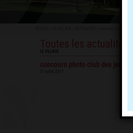
ACCUEIL
/
LE VILLAGE
/
ACTUALITÉS
/ concours photo clu
Toutes les actualités
LE VILLAGE
concours photo club des jeunes
31 juillet 2017