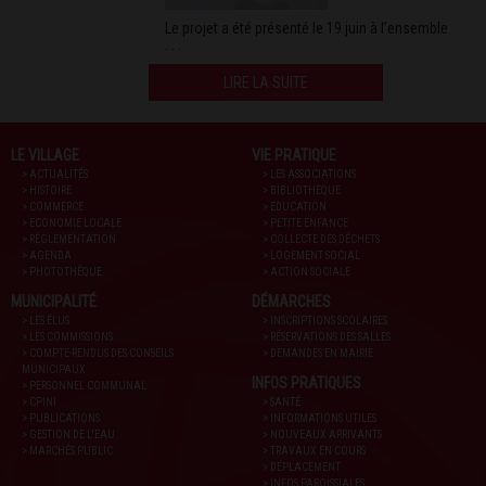
Le projet a été présenté le 19 juin à l’ensemble
. . .
LIRE LA SUITE
LE VILLAGE
VIE PRATIQUE
> ACTUALITÉS
> LES ASSOCIATIONS
> HISTOIRE
> BIBLIOTHÈQUE
> COMMERCE
> EDUCATION
> ECONOMIE LOCALE
> PETITE ENFANCE
> RÉGLEMENTATION
> COLLECTE DES DÉCHETS
> AGENDA
> LOGEMENT SOCIAL
> PHOTOTHÈQUE
> ACTION SOCIALE
MUNICIPALITÉ
DÉMARCHES
> LES ÉLUS
> INSCRIPTIONS SCOLAIRES
> LES COMMISSIONS
> RÉSERVATIONS DES SALLES
> COMPTE-RENDUS DES CONSEILS
> DEMANDES EN MAIRIE
MUNICIPAUX
INFOS PRATIQUES
> PERSONNEL COMMUNAL
> CPINI
> SANTÉ
> PUBLICATIONS
> INFORMATIONS UTILES
> GESTION DE L'EAU
> NOUVEAUX ARRIVANTS
> MARCHÉS PUBLIC
> TRAVAUX EN COURS
> DÉPLACEMENT
> INFOS PAROISSIALES