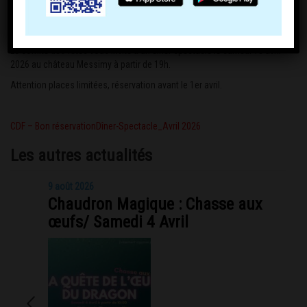
Le comité des fêtes vous invite à un diner spectacle le samedi 18 avril
2026 au château Messimy à partir de 19h.
Attention places limitées, réservation avant le 1er avril.
CDF – Bon réservationDîner-Spectacle_Avril 2026
Les autres actualités
9 août 2026
Chaudron Magique : Chasse aux
œufs/ Samedi 4 Avril