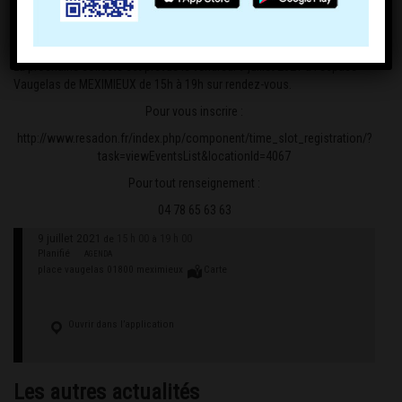
La prochaine collecte est prévue le vendredi 9 juillet 2021 à l’espace
Vaugelas de MEXIMIEUX de 15h à 19h sur rendez-vous.
Pour vous inscrire :
http://www.resadon.fr/index.php/component/time_slot_registration/?
task=viewEventsList&locationId=4067
Pour tout renseignement :
04 78 65 63 63
9 juillet 2021
15 h 00
19 h 00
de
à
Planifié
AGENDA
place vaugelas 01800 meximieux
Carte
Ouvrir dans l’application
Les autres actualités