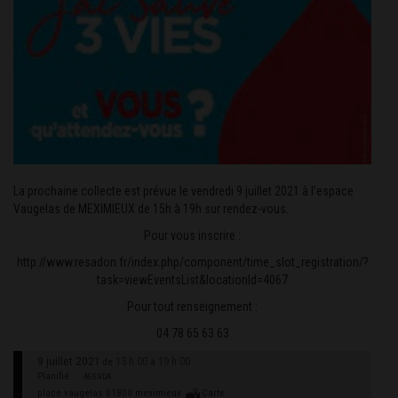
La prochaine collecte est prévue le vendredi 9 juillet 2021 à l’espace
Vaugelas de MEXIMIEUX de 15h à 19h sur rendez-vous.
Pour vous inscrire :
http://www.resadon.fr/index.php/component/time_slot_registration/?
task=viewEventsList&locationId=4067
Pour tout renseignement :
04 78 65 63 63
9 juillet 2021
15 h 00
19 h 00
de
à
Planifié
AGENDA
place vaugelas 01800 meximieux
Carte