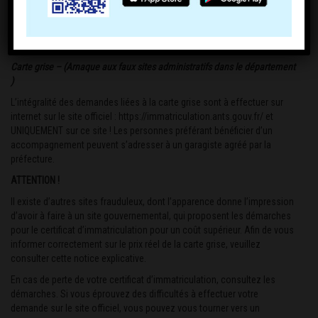
Carte grise – (Arnaque aux faux sites administratifs dans le département
)
L’intégralité des demandes liées à la carte grise sont à effectuer sur
internet sur le site officiel :
https://immatriculation.ants.gouv.fr/
et
UNIQUEMENT sur ce site ! Les personnes préférant bénéficier d’un
accompagnement peuvent s’adresser à un garagiste agréé par la
préfecture.
ATTENTION !
Il existe d’autres sites frauduleux, dont l’apparence donne l’impression
d’avoir à faire à un site gouvernemental, qui proposent les démarches
pour le certificat d’immatriculation pour un coût supérieur. Afin de vous
informer correctement sur le prix réel de la carte grise, veuillez
consulter
cette notice explicative
.
En cas de perte de votre certificat d’immatriculation, consultez
les
démarches
. Si vous éprouvez des difficultés à effectuer votre
demande sur le site officiel, vous pouvez vous tourner vers un