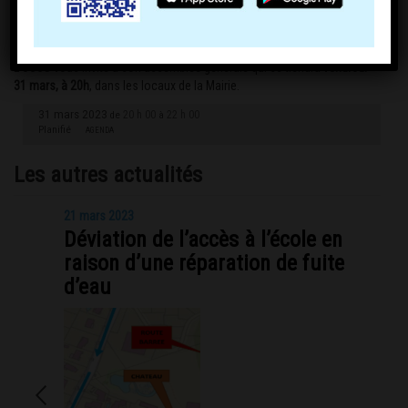
L’OCCS vous invite à son assemblée générale qui se tiendra
vendredi
31 mars, à 20h
, dans les locaux de la Mairie.
31 mars 2023
20 h 00
22 h 00
de
à
Planifié
AGENDA
Les autres actualités
21 mars 2023
Déviation de l’accès à l’école en
raison d’une réparation de fuite
d’eau