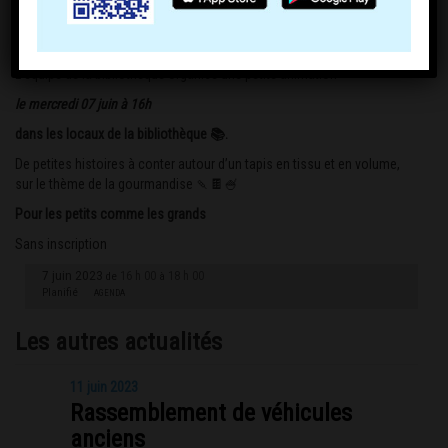
L’équipe de la bibliothèque organise une petite animation
le mercredi 07 juin à 16h
dans les locaux de la bibliothèque
📚
.
De petites histoires à conter autour d’un tapis en tissu et en volume,
sur le thème de la gourmandise
🍡
🍫
🍧
Pour les petits comme les grands
Sans inscription
7 juin 2023
16 h 00
18 h 00
de
à
Planifié
AGENDA
Les autres actualités
11 juin 2023
Rassemblement de véhicules
anciens