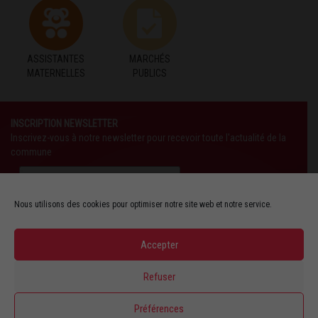
ASSISTANTES
MARCHÉS
MATERNELLES
PUBLICS
INSCRIPTION NEWSLETTER
Inscrivez-vous à notre newsletter pour recevoir toute l'actualité de la
commune
Nous utilisons des cookies pour optimiser notre site web et notre service.
Accepter
SUIVEZ-NOUS AUSSI SUR :
Refuser
YOUTUBE
Préférences