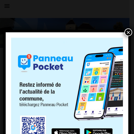
×
Toutes les actualités
LE VILLAGE
🌡️☀️Inscription des personnes à risque🌡️
☀️
17 juin 2026