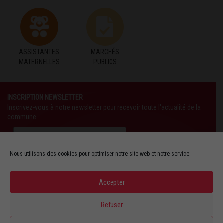
ASSISTANTES
MARCHÉS
MATERNELLES
PUBLICS
INSCRIPTION NEWSLETTER
Inscrivez-vous à notre newsletter pour recevoir toute l'actualité de la
commune
Nous utilisons des cookies pour optimiser notre site web et notre service.
Accepter
SUIVEZ-NOUS AUSSI SUR :
Refuser
YOUTUBE