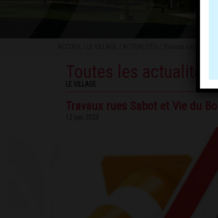
ACCUEIL
/
LE VILLAGE
/
ACTUALITÉS
/ Travaux rues Sabot 
Toutes les actualités
LE VILLAGE
Travaux rues Sabot et Vie du B
12 juin 2023