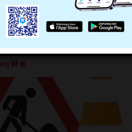
et Vie du Bourg 🚧 ⛔
ourg 🚧 ⛔