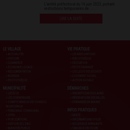
L’arrêté préfectoral du 16 juin 2023, portant
restrictions temporaires de . . .
LIRE LA SUITE
LE VILLAGE
VIE PRATIQUE
> ACTUALITÉS
> LES ASSOCIATIONS
> HISTOIRE
> BIBLIOTHÈQUE
> COMMERCE
> EDUCATION
> ECONOMIE LOCALE
> PETITE ENFANCE
> RÉGLEMENTATION
> COLLECTE DES DÉCHETS
> AGENDA
> LOGEMENT SOCIAL
> PHOTOTHÈQUE
> ACTION SOCIALE
MUNICIPALITÉ
DÉMARCHES
> LES ÉLUS
> INSCRIPTIONS SCOLAIRES
> LES COMMISSIONS
> RÉSERVATIONS DES SALLES
> COMPTE-RENDUS DES CONSEILS
> DEMANDES EN MAIRIE
MUNICIPAUX
INFOS PRATIQUES
> PERSONNEL COMMUNAL
> CPINI
> SANTÉ
> PUBLICATIONS
> INFORMATIONS UTILES
> GESTION DE L'EAU
> NOUVEAUX ARRIVANTS
> MARCHÉS PUBLIC
> TRAVAUX EN COURS