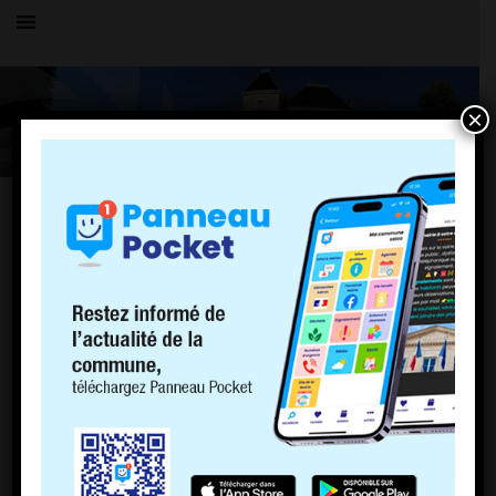
×
Toutes les actualités
LE VILLAGE
Rentrée 2026 – Inscription École 📚✏️
19 janvier 2026