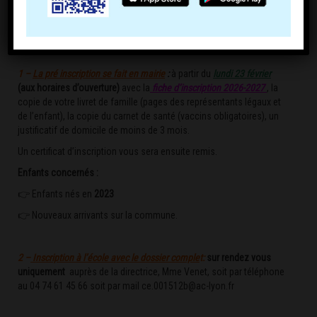
1 –
La pré inscription se fait en mairie
:
à partir du
lundi 23 février
(aux horaires d’ouverture)
avec la
fiche d’inscription 2026-2027
, la
copie de votre livret de famille (pages des représentants légaux et
de l’enfant), la copie du carnet de santé (vaccins obligatoires), un
justificatif de domicile de moins de 3 mois.
Un certificat d’inscription vous sera ensuite remis.
Enfants concernés :
👉️
Enfants nés en
2023
👉️
Nouveaux arrivants sur la commune.
2 –
Inscription à l’école avec le dossier comple
t:
sur rendez vous
uniquement
auprès de la directrice, Mme Venet, soit par téléphone
au 04 74 61 45 66 soit par mail
ce.001512b@ac-lyon.fr