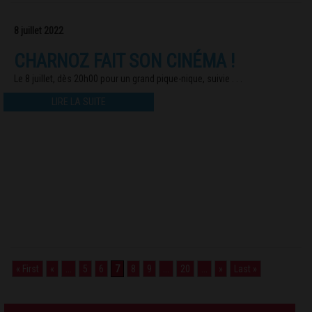
8 juillet 2022
CHARNOZ FAIT SON CINÉMA !
Le 8 juillet, dès 20h00 pour un grand pique-nique, suivie . . .
LIRE LA SUITE
« First
«
...
5
6
7
8
9
...
20
...
»
Last »