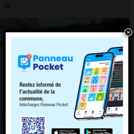
×
TOUS LES ÉVÉNEMENTS
LE VILLAGE
20 novembre 2022
MATINÉE « YOGA POUR TOUS «
Rien de prévu pour votre matinée du 20 novembre ? . . .
LIRE LA SUITE