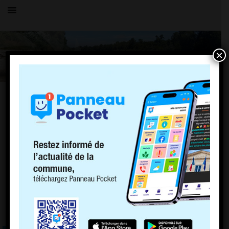
×
TOUS LES ÉVÉNEMENTS
LE VILLAGE
30 décembre 2021
ARRÊTÉ PRÉFECTORAL
CONCERNANT LES FESTIVITÉS DE FIN
D’ANNÉE
En raison de l’épidémie de Covid-19, la Préfecture de l’Ain . . .