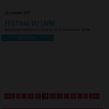
22 novembre 2021
FESTIVAL DU LIVRE
Bibliothèque éphémère à l’école du 22 au 26 novembre. Achat . . .
LIRE LA SUITE
« First
«
...
10
11
12
13
14
...
20
...
»
Last »