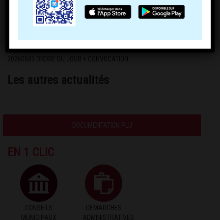
20260605 ORDRE DU JOUR + CONVOCATION
Les autres actualités
DOCUMENTATION PLU
EN 1 CLIC
CONSEILS
DEMARCHES
MUNICIPAUX
ADMINISTRATIVES