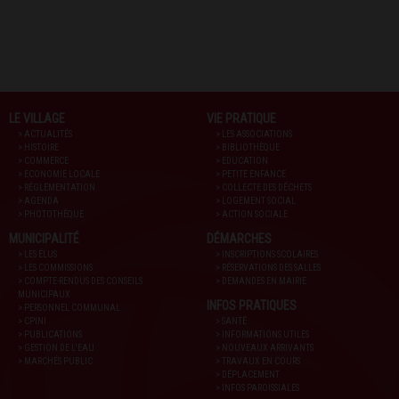
LE VILLAGE
VIE PRATIQUE
> ACTUALITÉS
> LES ASSOCIATIONS
> HISTOIRE
> BIBLIOTHÈQUE
> COMMERCE
> EDUCATION
> ECONOMIE LOCALE
> PETITE ENFANCE
> RÉGLEMENTATION
> COLLECTE DES DÉCHETS
> AGENDA
> LOGEMENT SOCIAL
> PHOTOTHÈQUE
> ACTION SOCIALE
MUNICIPALITÉ
DÉMARCHES
> LES ÉLUS
> INSCRIPTIONS SCOLAIRES
> LES COMMISSIONS
> RÉSERVATIONS DES SALLES
> COMPTE-RENDUS DES CONSEILS
> DEMANDES EN MAIRIE
MUNICIPAUX
INFOS PRATIQUES
> PERSONNEL COMMUNAL
> CPINI
> SANTÉ
> PUBLICATIONS
> INFORMATIONS UTILES
> GESTION DE L'EAU
> NOUVEAUX ARRIVANTS
> MARCHÉS PUBLIC
> TRAVAUX EN COURS
> DÉPLACEMENT
> INFOS PAROISSIALES